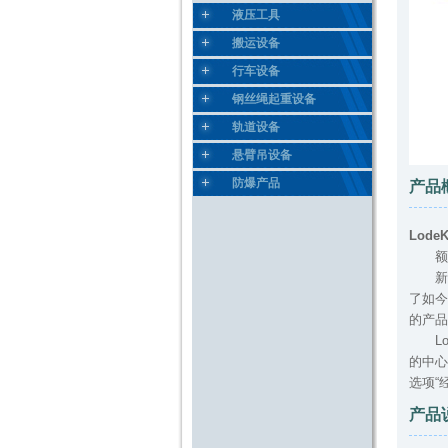
液压工具
搬运设备
行车设备
钢丝绳起重设备
轨道设备
悬臂吊设备
防爆产品
产品
Lod
额定载
新的 
了如今
的产品
Lod
的中心
选项“
产品