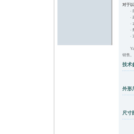
对于以
· 
· 
· 
· 
· 
Yal
销售。
技术
外形
尺寸